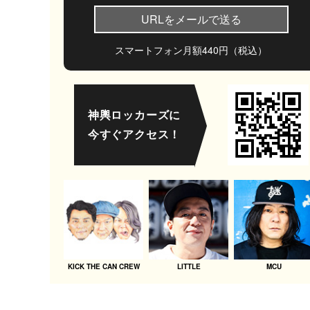
URLをメールで送る
スマートフォン月額440円（税込）
神輿ロッカーズに
今すぐアクセス！
KICK THE CAN CREW
LITTLE
MCU